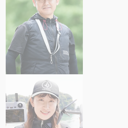
大内成浩
さん