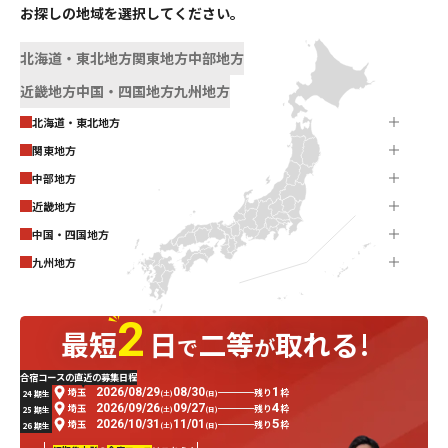
お探しの地域を選択してください。
北海道・東北地方
関東地方
中部地方
近畿地方
中国・四国地方
九州地方
北海道・東北地方
関東地方
中部地方
近畿地方
中国・四国地方
九州地方
2
最短
日
二等
取れる!
で
が
合宿コースの直近の募集日程
1
2026
/
08
/
29
08
/
30
埼玉
残り
枠
24 期生
(土)
(日)
4
2026
/
09
/
26
09
/
27
埼玉
残り
枠
25 期生
(土)
(日)
5
2026
/
10
/
31
11
/
01
埼玉
残り
枠
26 期生
(土)
(日)