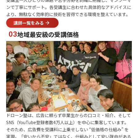
受講生一人ひとりの課題や苦手分野を的確に把握し、マンツーマ
ンで丁寧にサポート。各受講生に合わせた具体的なアドバイスに
より、無駄なく効率的に技術を習得できる環境を整えています。
講師一覧をみる
地域最安級の受講価格
03
ドローン塾は、広告に頼らず卒業生からの口コミ・紹介、そして
SNS（YouTube登録者数4万人以上）を中心に集客しています。
そのため、広告費を受講料に上乗せしない “低価格の仕組み” を
実現。「安いから不安」ではなく、仕組みとして安い理由がある