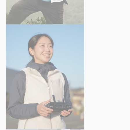
八木 克人
さん