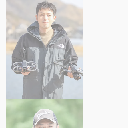
田村 紫竜
さん