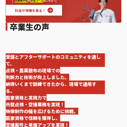
短期集中型
の
合宿コース
はこちら！
料金や特徴を見る！
卒業生の声
受講とアフターサポートのコミュニティを通し
て、
点検・農薬散布の現場での
判断力と技術が向上しました。
納得いくまで訓練できたから、現場で通用す
る。
国家資格と実践力で
外壁点検・空撮業務を実現！
映像制作の幅を広げるために挑戦。
国家資格で信頼を獲得し、
空撮案件と単価アップを実現！