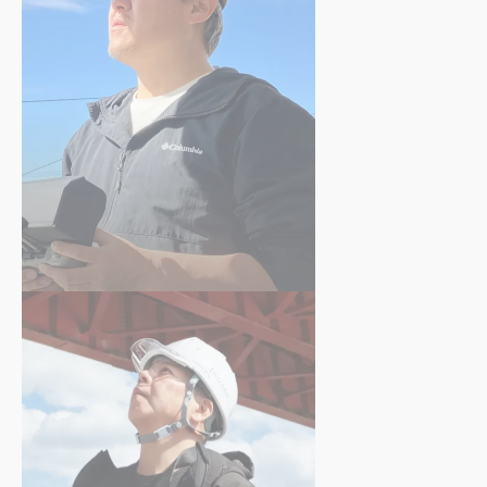
古閑 修平
さん