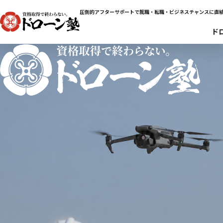
圧倒的アフターサポートで就職・転職・ビジネスチャンスに直
ド
資格取得
終わらない。
で
仕事で活かせるドローンスクール
No.1
卒業後
業界
コミュニティ入会
仕事や実務に活かせる知識・情報・繋がりを提供
22
日本全国
校舎
展開