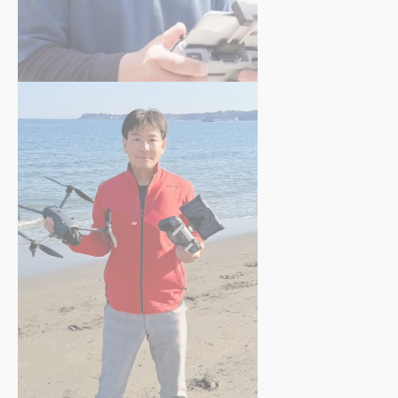
川東 昌広
さん