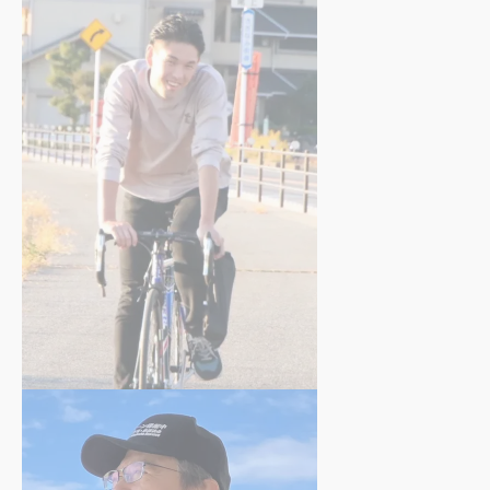
浅田 雪乃
さん
川村 晋之介
さん