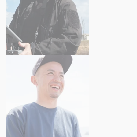
清水 茂治
さん