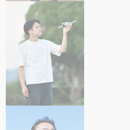
中井 洋介
さん
白崎 龍弥
さん