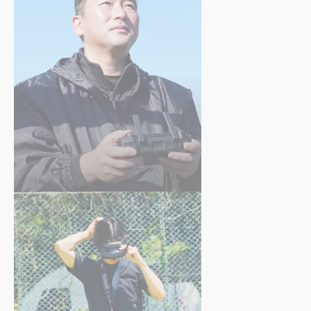
石田 崇秀
さん