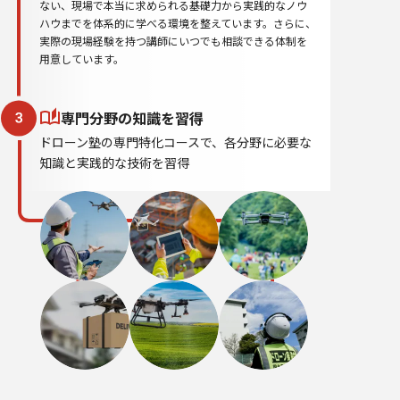
ない、現場で本当に求められる基礎力から実践的なノウ
ハウまでを体系的に学べる環境を整えています。さらに、
実際の現場経験を持つ講師にいつでも相談できる体制を
用意しています。
専門分野の知識を習得
ドローン塾の専門特化コースで、各分野に必要な
知識と実践的な技術を習得
点検
測量
撮影
物流・防災
農薬散布
運行管理