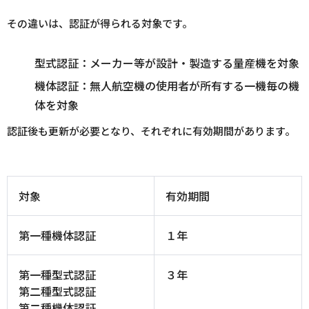
その違いは、認証が得られる対象です。
型式認証：メーカー等が設計・製造する量産機を対象
機体認証：無人航空機の使用者が所有する一機毎の機
体を対象
認証後も更新が必要となり、それぞれに有効期間があります。
対象
有効期間
第一種機体認証
１年
第一種型式認証
３年
第二種型式認証
第二種機体認証