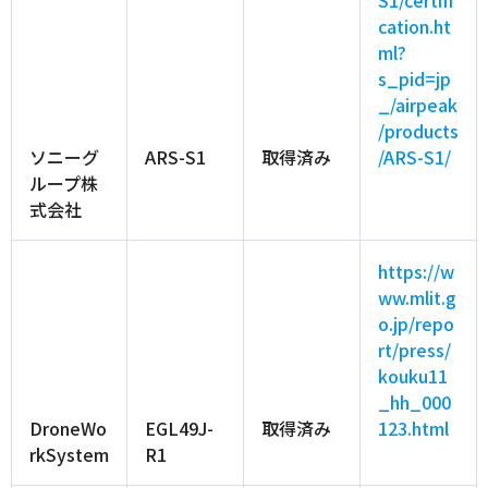
cation.ht
ml?
s_pid=jp
_/airpeak
/products
ソニーグ
ARS-S1
取得済み
/ARS-S1/
ループ株
式会社
https://w
ww.mlit.g
o.jp/repo
rt/press/
kouku11
_hh_000
DroneWo
EGL49J-
取得済み
123.html
rkSystem
R1