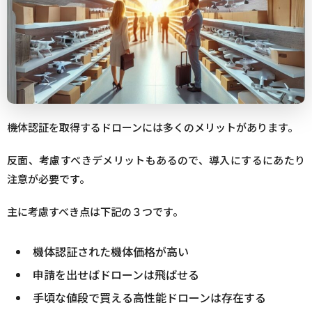
機体認証を取得するドローンには多くのメリットがあります。
反面、考慮すべきデメリットもあるので、導入にするにあたり
注意が必要です。
主に考慮すべき点は下記の３つです。
機体認証された機体価格が高い
申請を出せばドローンは飛ばせる
手頃な値段で買える高性能ドローンは存在する