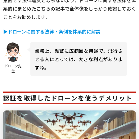
意図せず法律違反とならないよう、ドローンに関する法律を体
系的にまとめたこちらの記事で全体像をしっかり確認しておく
ことをお勧めします。
▶︎ドローンに関する法律・条例を体系的に解説
業務上、頻繁に広範囲な用途で、飛行さ
せる人にとっては、大きな利点がありま
ドローン先
すね。
生
認証を取得したドローンを使うデメリット