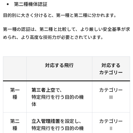
第二種機体認証
目的別に大きく分けると、第一種と第二種に分かれます。
第一種の認証は、第二種と比較して、より厳しい安全基準が求
められ、より高度な技術力が必要とされています。
対応する飛行
対応する
カテゴリー
第一
第三者上空
で、
カテゴリー
種
特定飛行を行う目的の機
Ⅲ
体
第二
立入管理措置
を設定し、
カテゴリー
種
特定飛行を行う目的の機
Ⅱ