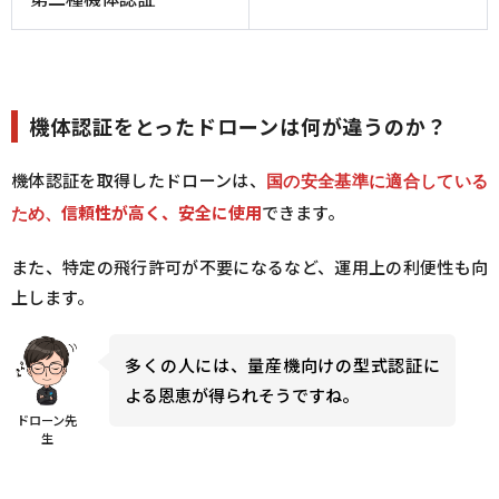
機体認証をとったドローンは何が違うのか？
機体認証を取得したドローンは、
国の安全基準に適合している
信頼性が高く、安全に使用
できます。
ため、
また、特定の飛行許可が不要になるなど、運用上の利便性も向
上します。
多くの人には、量産機向けの型式認証に
よる恩恵が得られそうですね。
ドローン先
生