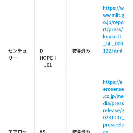
https://w
ww.mlit.g
o.jp/repo
rt/press/
kouku11
_hh_000
センチュ
D-
取得済み
122.html
リー
HOPEⅠ
－J01
https://a
erosense
.co.jp/me
dia/press
release/2
0231107_
pressrele
エアロセ
AS-
取得済み
as