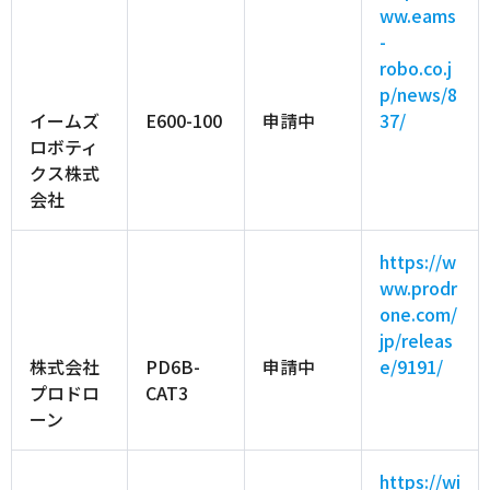
ww.eams
-
robo.co.j
p/news/8
イームズ
E600-100
申請中
37/
ロボティ
クス株式
会社
https://w
ww.prodr
one.com/
jp/releas
株式会社
PD6B-
申請中
e/9191/
プロドロ
CAT3
ーン
https://wi