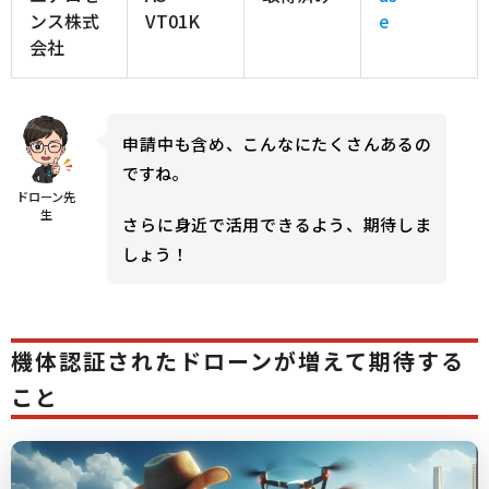
ンス株式
VT01K
e
会社
申請中も含め、こんなにたくさんあるの
ですね。
ドローン先
生
さらに身近で活用できるよう、期待しま
しょう！
機体認証されたドローンが増えて期待する
こと