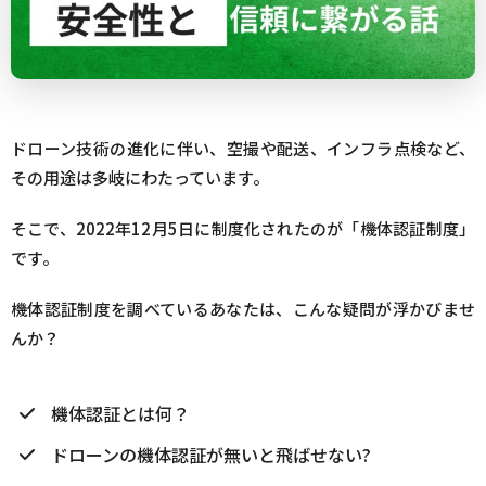
ドローン技術の進化に伴い、空撮や配送、インフラ点検など、
その用途は多岐にわたっています。
そこで、2022年12月5日に制度化されたのが「機体認証制度」
です。
機体認証制度を調べているあなたは、こんな疑問が浮かびませ
んか？
機体認証とは何？
ドローンの機体認証が無いと飛ばせない?