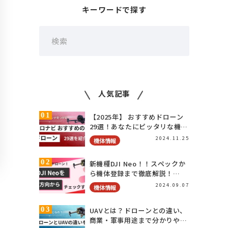
キーワードで探す
検
索:
人気記事
【2025年】 おすすめドローン
29選！あなたにピッタリな機体
を紹介
2024.11.25
機体情報
新機種DJI Neo！！スペックか
ら機体登録まで徹底解説！
HOVERAirとの違いは？！
2024.09.07
機体情報
UAVとは？ドローンとの違い、
商業・軍事用途まで分かりやす