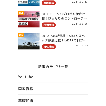
く解説
2024.06.23
基礎知識
DJIドローンのプロポを徹底比
較！ぴったりのコントローラー
を見つけよう！
2024.08.18
機体情報
DJI Air3Sが登場！Air3とスペ
ック徹底比較！LiDARで何が変
わる？
2024.10.15
機体情報
記事カテゴリ一覧
Youtube
国家資格
基礎知識