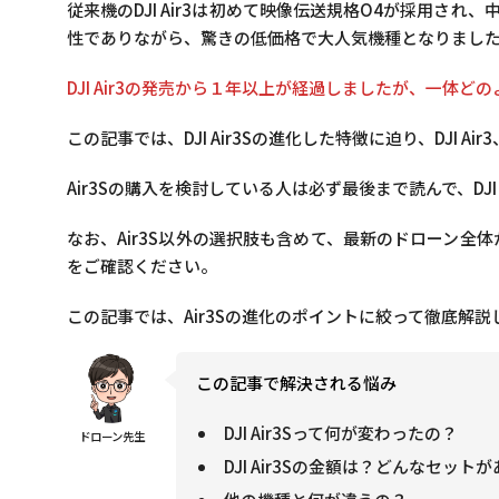
従来機のDJI Air3は初めて映像伝送規格O4が採用され、
性でありながら、驚きの低価格で大人気機種となりまし
DJI Air3の発売から１年以上が経過しましたが、一体
この記事では、DJI Air3Sの進化した特徴に迫り、DJI Air3
Air3Sの購入を検討している人は必ず最後まで読んで、DJ
なお、Air3S以外の選択肢も含めて、最新のドローン全
をご確認ください。
この記事では、Air3Sの進化のポイントに絞って徹底解説
この記事で解決される悩み
DJI Air3Sって何が変わったの？
ドローン先生
DJI Air3Sの金額は？どんなセット