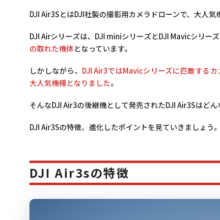
DJI Air3SとはDJI社製の撮影用カメラドローンで、大人
DJI Airシリーズは、DJI miniシリーズとDJI Mavic
の取れた機体
となっています。
しかしながら、
DJI Air3ではMavicシリーズに匹
大人気機種となりました
。
そんなDJI Air3の後継機として発売されたDJI Air3S
DJI Air3Sの特徴、進化したポイントを見ていきましょう
DJI Air3sの特徴