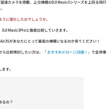
中望遠カメラを搭載、上位機種のDJI Mavic3シリーズを上回る飛行
た。
どのように進化したのでしょうか。
、DJI Mavic3Proと徹底比較していきます。
I Air3Sがあなたにとって最高の機種になるのか見てください！
体から比較検討したい方は、
「 おすすめドローン28選！」
で全体像
します。
があるの？