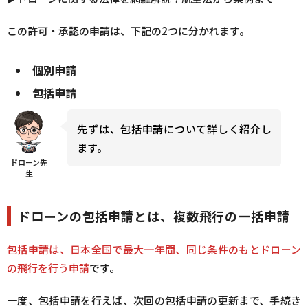
個別申請が必要である飛行方法
この許可・承認の申請は、下記の2つに分かれます。
4.
申請における疑問・問題点の解説
個別申請
包括申請
10時間以上の飛行証明はどうすればいい？
10時間の練習内容は？
先ずは、包括申請について詳しく紹介し
ます。
個人だけど業務として申請して承認されるの？
ドローン先
生
包括申請しないとどうなるの？
ドローンの包括申請とは、複数飛行の一括申請
5.
包括申請した飛行方法の注意点
包括申請は、日本全国で最大一年間、同じ条件のもとドローン
の飛行を行う申請
です。
飛行させたい場所での許可取りは必要
一度、包括申請を行えば、次回の包括申請の更新まで、手続き
飛行計画の作成：準備は入念に