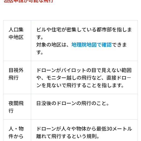
包括申請が可能な飛行
人口集
ビルや住宅が密集している都市部を指しま
中地区
す。
対象の地区は、
地理院地図で確認
できま
す。
目視外
ドローンがパイロットの目で見えない範囲
飛行
や、モニター越しの飛行など、直接ドロ－
ンを見ないで飛行することを指します。
夜間飛
日没後のドローンの飛行のこと。
行
人・物
ドローンが人々や物体から最低30メートル
件から
離れて飛行するという規則。