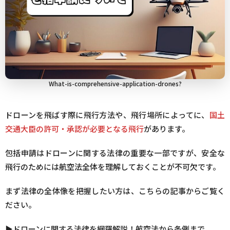
はじめに包括申請が出来るか、出来ないかを確
認する
各種申請書類の作成と入力方法
申請手続きの流れと注意点
What-is-comprehensive-application-drones?
DIPS2.0の操作画面を使って申請方法と手順を
徹底解説
ドローンを飛ばす際に飛行方法や、飛行場所によってに、
国土
交通大臣の許可・承認が必要となる飛行
があります。
飛行許可承認申請の手順
包括申請はドローンに関する法律の重要な一部ですが、安全な
飛行のためには航空法全体を理解しておくことが不可欠です。
3.
個別申請との比較・対応
まず法律の全体像を把握したい方は、こちらの記事からご覧く
包括申請と個別申請の違いと対象エリア
ださい。
申請の種類とそれぞれの選択基準
▶︎ドローンに関する法律を網羅解説！航空法から条例まで