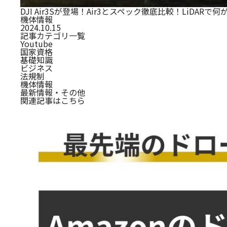
DJI Air3Sが登場！Air3とスペック徹底比較！LiDARで
機体情報
2024.10.15
記事カテゴリ一覧
Youtube
国家資格
基礎知識
ビジネス
法規制
機体情報
最新情報・その他
関連記事はこちら