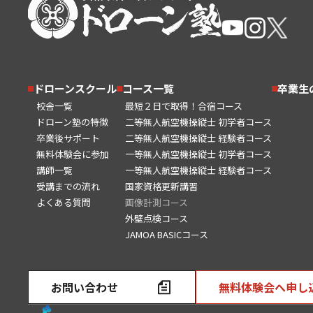
ドローンスクール
コース一覧
卒業生
校舎一覧
最短２日で取得！合宿コース
ドローン塾の特徴
二等無人航空機操縦士 初学者コース
卒業後サポート
二等無人航空機操縦士 経験者コース
無料体験会に参加
一等無人航空機操縦士 初学者コース
講師一覧
一等無人航空機操縦士 経験者コース
受講までの流れ
国家資格更新講習
よくある質問
画像計測コース
外壁点検コース
JAMOA BASICコース
お問い合わせ
無料体験会へ申し