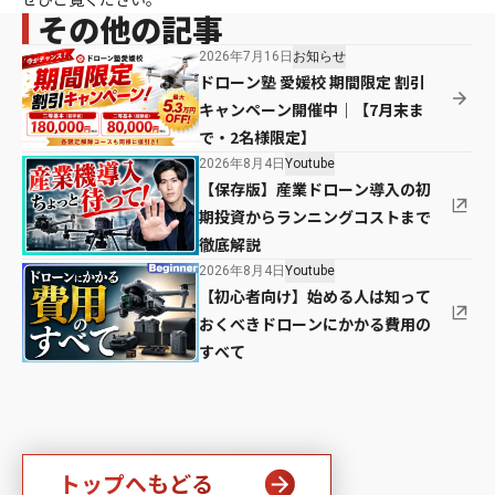
その他の記事
2026年7月16日
お知らせ
ドローン塾 愛媛校 期間限定 割引
キャンペーン開催中｜【7月末ま
で・2名様限定】
2026年8月4日
Youtube
【保存版】産業ドローン導入の初
期投資からランニングコストまで
徹底解説
2026年8月4日
Youtube
【初心者向け】始める人は知って
おくべきドローンにかかる費用の
すべて
トップへもどる