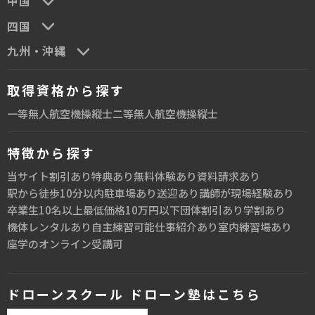
中国
四国
九州・沖縄
取得資格から探す
一等無人航空機操縦士
二等無人航空機操縦士
特徴から探す
当サイト割引あり
特典あり
無料体験あり
資料請求あり
駅から徒歩10分以内
駐車場あり
送迎あり
講師が現場経験あり
卒業生10名以上
最低価格10万円以下
団体割引あり
学割あり
機体レンタルあり
自主練習可能
仕事紹介あり
室内練習場あり
座学のオンライン受講可
ドローンスクール ドローン塾はこちら