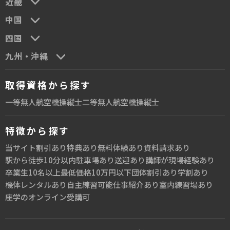
近畿
中国
四国
九州・沖縄
取得資格から探す
一等無人航空機操縦士
二等無人航空機操縦士
特徴から探す
当サイト割引あり
特典あり
無料体験あり
資料請求あり
駅から徒歩10分以内
駐車場あり
送迎あり
講師が現場経験あり
卒業生10名以上
最低価格10万円以下
団体割引あり
学割あり
機体レンタルあり
自主練習可能
仕事紹介あり
室内練習場あり
座学のオンライン受講可