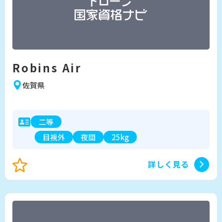
Robins Air
佐賀県
二等
目視外
夜間
25kg
詳しく見る