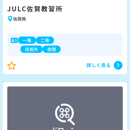
JULC佐賀教習所
佐賀県
一等
二等
目視外
夜間
詳しく見る