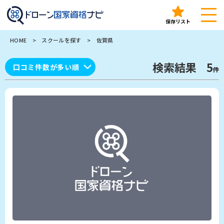
ドローン国家資格ナビ（ドロナビ）｜全国のドローンスクー
保存リスト
HOME
>
スクールを探す
>
佐賀県
検索結果
5
件