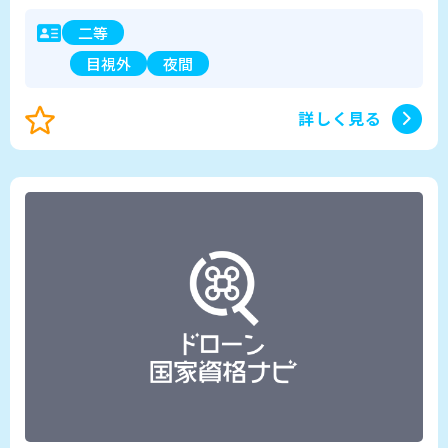
二等
目視外
夜間
詳しく見る