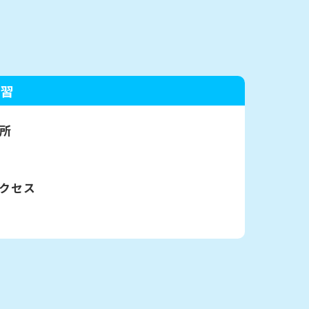
講習
所
クセス