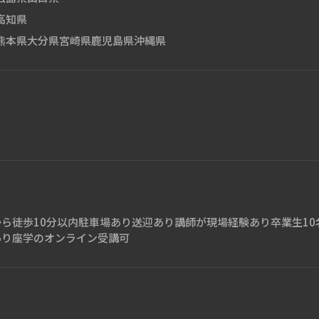
高知県
熊本県
大分県
宮崎県
鹿児島県
沖縄県
ら徒歩10分以内
駐車場あり
送迎あり
講師が現場経験あり
卒業生10
あり
座学のオンライン受講可