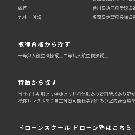
香川県
徳島県
愛媛県
四国
福岡県
佐賀県
長崎県
九州・沖縄
取得資格から探す
一等無人航空機操縦士
二等無人航空機操縦士
特徴から探す
当サイト割引あり
特典あり
無料体験あり
資料請求あり
駅か
機体レンタルあり
自主練習可能
仕事紹介あり
室内練習場
ドローンスクール ドローン塾はこちら