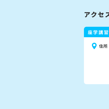
アクセ
座学講
住所