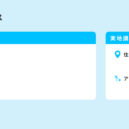
ス
習
実地
住
ア