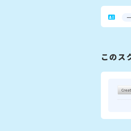
一
このス
Creat