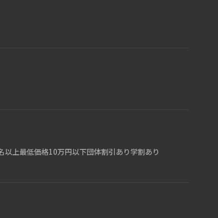
名以上
最低価格10万円以下
団体割引あり
学割あり