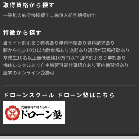
取得資格から探す
一等無人航空機操縦士
二等無人航空機操縦士
特徴から探す
当サイト割引あり
特典あり
無料体験あり
資料請求あり
駅から徒歩10分以内
駐車場あり
送迎あり
講師が現場経験あり
卒業生10名以上
最低価格10万円以下
団体割引あり
学割あり
機体レンタルあり
自主練習可能
仕事紹介あり
室内練習場あり
座学のオンライン受講可
ドローンスクール ドローン塾はこちら