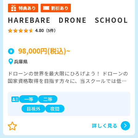
特典あり
割引あり
HAREBARE DRONE SCHOOL
4.80
（5件）
98,000円(税込)~
兵庫県
ドローンの世界を最大限にひろげよう！ ドローンの
国家資格取得を目指す方々に、当スクールでは低料
金で質の高い講習を提供しています。私たちは各生
徒おひとり様のニーズやスケジュールに応じて、柔
一等
二等
軟な講習スタイルを提案し、効率的な学習をサポー
目視外
夜間
トします。講習内容は、基本的な操縦技術から法律
や安全管理に至るまで、包括的にカバーしており、
経験豊富なインストラクターが親切丁寧に指導し、
詳しく見る
資格取得に向けた安心のバックアップ体制を整えて