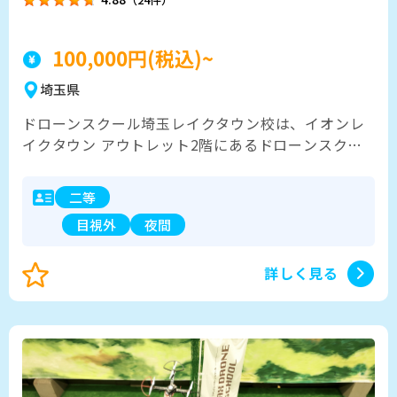
100,000円(税込)~
埼玉県
ドローンスクール埼玉レイクタウン校は、イオンレ
イクタウン アウトレット2階にあるドローンスクー
ルです。 国土交通省の登録講習機関として国家資格
である「二等無人航空機操縦士」の講習を提供して
二等
います。 また国家資格講習だけでなく、趣味から仕
目視外
夜間
事まで目的に応じたカリキュラムを多数ご用意して
います。 女性インストラクターも在籍しており、お
ひとりおひとりに合わせて丁寧に対応いたします。
詳しく見る
商業施設内のキレイな設備で女性の受講生も急増
中。冷暖房完備の快適な空間でドローンの練習に集
中いただけます。 JR越谷レイクタウン駅から徒歩10
分、駐車場完備！（平日５時間無料・休日無料） 年
中無休で平日10時〜21時、土日祝は10時〜20時まで