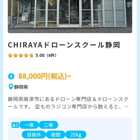
CHIRAYAドローンスクール静岡
5.00
（6件）
88,000円(税込)~
静岡県
静岡県焼津市にあるドローン専門店＆ドローンスク
ールです。 空ものラジコン専門店から数えると、無
人航空機には50年間販売・指導に携わっております
ドローン業界では老舗のプロです。 趣味から農業
一等
二等
用・産業用ドローンなど幅広く対応いたします。 湖
目視外
夜間
25kg
西市には自前の飛行場を構えたスクール拠点もござ