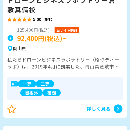
ドローンビジネスラボラトリー倉
敷真備校
5.00
（5件）
125,400円(税込)~
当サイト割引
92,400円(税込)~
岡山県
私たちドローンビジネスラボラトリー（略称ディー
ラボ）は、2019年4月に創業した、岡山県倉敷市を
拠点に活動している県内最大級のドローンスクール
です。 国家資格は一等、限定変更（夜間・目視外）
一等
二等
まで対応し、屋内練習場や自社練習場も備えた環境
目視外
夜間
とシミュレーター使用なしのマンツーマン指導が好
評です。 スクール業だけでなく、機体の販売やレン
タル業、ドローンの導入支援も行っています。様々
詳しく見る
なご縁で空撮や建物点検などのドローン業務も依頼
いただくようになり、「操縦者育成」「業務受託」
「機器販売」の三本柱で、お客様のドローンビジネ