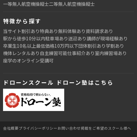
一等無人航空機操縦士
二等無人航空機操縦士
特徴から探す
当サイト割引あり
特典あり
無料体験あり
資料請求あり
駅から徒歩10分以内
駐車場あり
送迎あり
講師が現場経験あり
卒業生10名以上
最低価格10万円以下
団体割引あり
学割あり
機体レンタルあり
自主練習可能
仕事紹介あり
室内練習場あり
座学のオンライン受講可
ドローンスクール ドローン塾はこちら
会社概要
プライバシーポリシー
お問い合わせ
掲載をご希望のスクール様へ