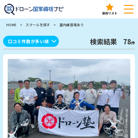
ドローン国家資格ナビ（ドロナビ）｜全国のドローンスクー
保存リスト
HOME
>
スクールを探す
>
室内練習場あり
検索結果
78
件