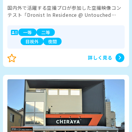
国内外で活躍する空撮プロが参加した空撮映像コン
テスト「Dronist In Residence @ Untouched
Hokkaido」で優秀賞を獲得し、現場実績のあるイ
ンストラクターが直接ご指導させて頂きます。 ま
一等
二等
た、ドローンの産業活用に特化しており、ドローン
目視外
夜間
空撮はもちろん、外壁調査や橋梁などの点検・測
量・FPVドローンまで幅広く対応！ 資格取得はあく
までドローンの基礎技術・基礎知識という考えであ
詳しく見る
り、運用知技術・運用知識を持った産業活用できる
プロパイロットを育成しています。特に点検分野で
は撮影技術だけでなく、解析・報告書作成に関して
もサポートしております。資格を取得した後もアフ
ターサポートにより、即戦力として活躍できるドロ
ーン操縦士の育成を目指しています。