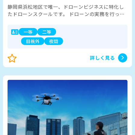
静岡県浜松地区で唯一、ドローンビジネスに特化し
たドローンスクールです。 ドローンの実務を行って
いるインストラクターが在籍しており、的確な指導
ができます。 国家ライセンス・民間ライセンス
一等
二等
（JUIDA）をはじめ、ビジネスに結びつくオリジナ
目視外
夜間
ル講習を多数用意しています。ドローン販売も行っ
ています。 専用の屋外練習場があり、当スクール卒
業生限定のドローンクラブでは、月に数回の練習会
詳しく見る
も行っています。有志を募って景勝地への空撮に行
くこともあります。 卒業後のアフターフォローに定
評をいただいております。