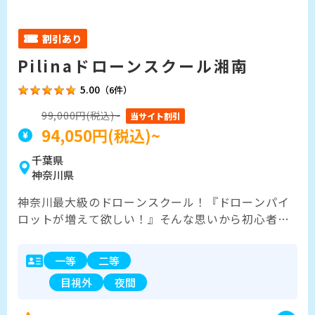
割引あり
Pilinaドローンスクール湘南
5.00
（6件）
99,000円(税込)~
当サイト割引
94,050円(税込)~
千葉県
神奈川県
神奈川最大級のドローンスクール！『ドローンパイ
ロットが増えて欲しい！』そんな思いから初心者で
も通いやすい料金プランの設定となっております。
卒業生は屋内コート使い放題！資格を取得して「自
一等
二等
主練したいけど場所がない」「機体を購入したから
目視外
夜間
飛ばしてみたい」そんな方の為に当スクールでは卒
業生限定でコートを無料で提供します。