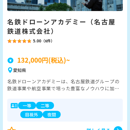
名鉄ドローンアカデミー（名古屋
鉄道株式会社）
5.00
（6件）
132,000円(税込)~
愛知県
名鉄ドローンアカデミーは、名古屋鉄道グループの
鉄道事業や航空事業で培った豊富なノウハウに加
え、日本有数の産業用ドローンメーカーである株式
会社プロドローンと共同開発することにより、より
一等
二等
実践的なカリキュラムを提供しています。 また、講
目視外
夜間
師１人に対して受講者２名以下を基本とする少人数
制で、受講者一人一人の理解度や技能に合わせた指
導をいたします。 駅直結でアクセスが良く、通いや