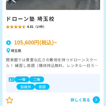
ドローン塾 埼玉校
4.81
（27件）
105,600円(税込)~
埼玉県
関東圏では貴重な広さの敷地を持つドローンスクー
ル！ 練習し放題（機体持込無料、レンタル一日５５
００円）。 一等、二等取得可能！二等から一等受講
で最大値引き『１０万円』！ 一日対応人数１０名ま
一等
二等
で可能。 農業機講習、外壁講習、農業機講習、太陽
目視外
夜間
光パネル教習、測量教習、ＦＰＶ講習など。
詳しく見る